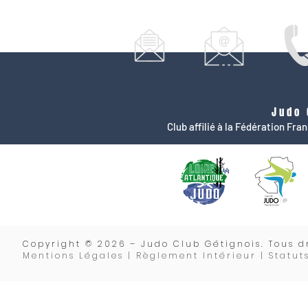
Judo 
Club affilié à la Fédération Fr
Copyrigh
t © 2026 – Judo Club Gétignois. Tous dr
Mentions Légales | Règlement Intérieur |
Statut