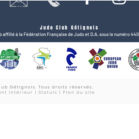
Judo Club Gétignois
b affilié à la Fédération Française de Judo et D.A. sous le numéro 44
lub Gétignois. Tous droits réservés.
nt Intérieur |
Statuts
| Plan du site