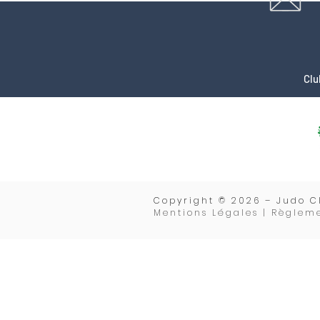
Clu
Copyrigh
t © 2026 – Judo C
Mentions Légales | Règleme