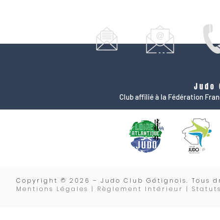
Judo 
Club affilié à la Fédération Fr
Copyrigh
t © 2026 – Judo Club Gétignois. Tous dr
Mentions Légales | Règlement Intérieur |
Statut