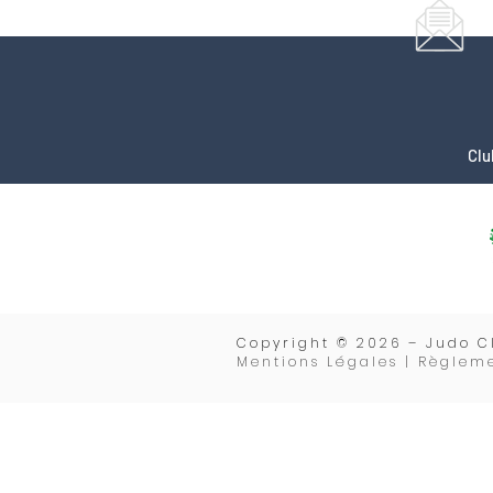
Clu
Copyrigh
t © 2026 – Judo C
Mentions Légales | Règleme