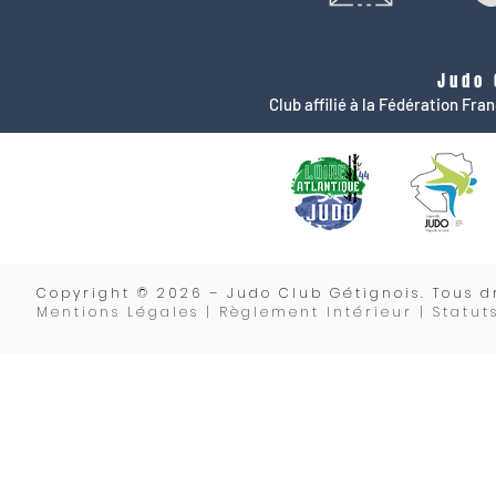
Judo 
Club affilié à la Fédération Fr
Copyrigh
t © 2026 – Judo Club Gétignois. Tous dr
Mentions Légales | Règlement Intérieur |
Statut