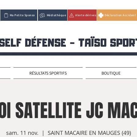
Ma Petite Sponso
Médiathèque
Alerte dérives
Déclaration Accident
RÉSULTATS SPORTIFS
BOUTIQUE
OI SATELLITE JC MAC
sam. 11 nov.
  |  
SAINT MACAIRE EN MAUGES (49)