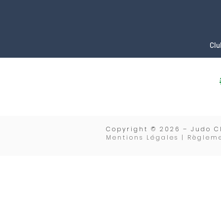
Clu
Copyrigh
t © 2026 – Judo C
Mentions Légales | Règleme