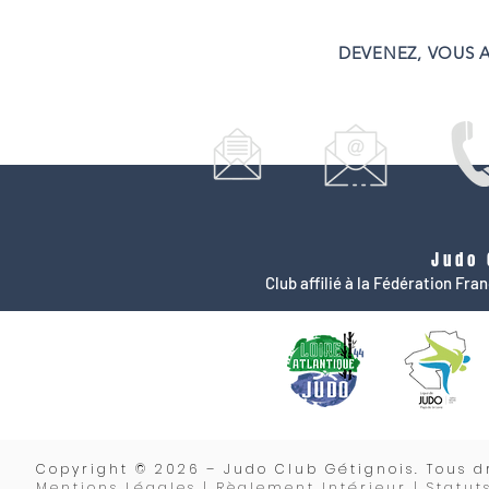
DEVENEZ, VOUS A
Judo 
Club affilié à la Fédération Fr
Copyrigh
t © 2026 – Judo Club Gétignois. Tous dr
Mentions Légales | Règlement Intérieur |
Statut