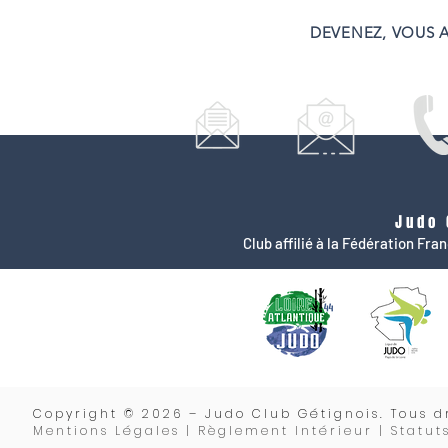
DEVENEZ, VOUS A
Judo 
Club affilié à la Fédération Fr
Copyrigh
t © 2026 – Judo Club Gétignois. Tous dr
Mentions Légales | Règlement Intérieur |
Statut