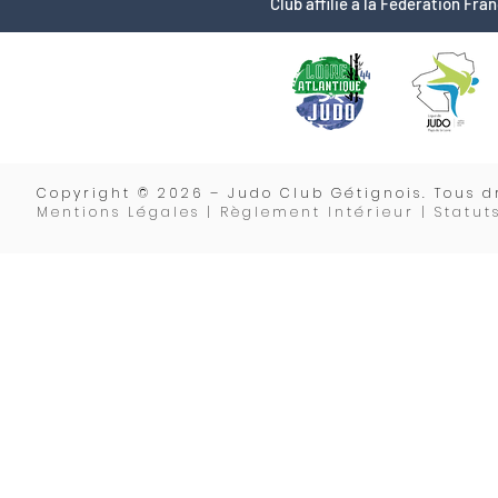
Club affilié à la Fédération Fr
Copyrigh
t © 2026 – Judo Club Gétignois. Tous dr
Mentions Légales | Règlement Intérieur |
Statut