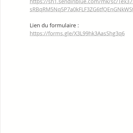
https://sh1.sendinblue.com/mk/sc/Te
sRBqRM5Nq5P7a0kFLF3ZG6tfQEnGNkWS
Lien du formulaire :
https://forms.gle/X3L99hk3AasShg3q6