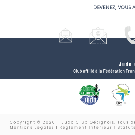
DEVENEZ, VOUS A
Judo 
Club affilié à la Fédération Fr
Copyrigh
t © 2026 – Judo Club Gétignois. Tous dr
Mentions Légales | Règlement Intérieur |
Statut