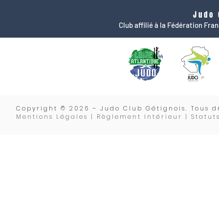
Judo 
Club affilié à la Fédération Fr
Copyrigh
t © 2026 – Judo Club Gétignois. Tous dr
Mentions Légales | Règlement Intérieur |
Statut