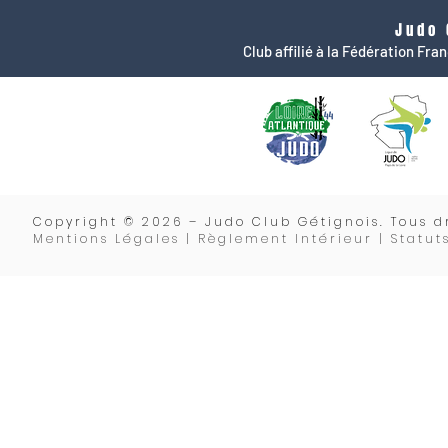
Judo 
Club affilié à la Fédération Fr
Copyrigh
t © 2026 – Judo Club Gétignois. Tous dr
Mentions Légales | Règlement Intérieur |
Statut