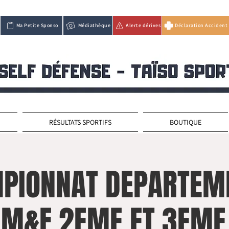
Ma Petite Sponso
Médiathèque
Alerte dérives
Déclaration Accident
RÉSULTATS SPORTIFS
BOUTIQUE
PIONNAT DEPARTEM
 M&F 2EME ET 3EME 